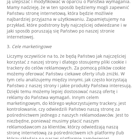
ją ulepszać i modyfikować w oparciu o Państwa wymagania.
Mamy nadzieję, że w ten sposób będziemy mogli zapewnić
Państwu stronę internetową, która będzie możliwie
najbardziej przyjazna w użytkowaniu. Zapamiętujemy na
przykład, które podstrony były najczęściej odwiedzane i w
jaki sposób poruszają się Państwo po naszej stronie
internetowej.
3.
Cele marketingowe
Liczymy oczywiście na to, że będą Państwo jak najczęściej
korzystać z naszej strony i dlatego stosujemy pliki cookie i
trackery do celów reklamowych. Za pomocą plików cookie
możemy oferować Państwu ciekawe oferty i/lub zniżki. W
tym celu analizujemy między innymi, jak często korzystają
Państwo z naszej strony i jakie produkty Państwa interesują.
Dzięki temu możemy lepiej dostosować naszą ofertę i
reklamy do Państwa wymagań. Innym celem
marketingowym, do którego wykorzystujemy trackery, jest
kontrolowanie, czy odwiedzili Państwo naszą stronę za
pośrednictwem jednego z naszych reklamodawców. Jest to
niezbędne, ponieważ musimy płacić naszym
reklamodawcom za klientów, którzy odwiedzają naszą
stronę internetową za pośrednictwem ich platformy (lub
którzy składają na naszej platformie zamówienie).