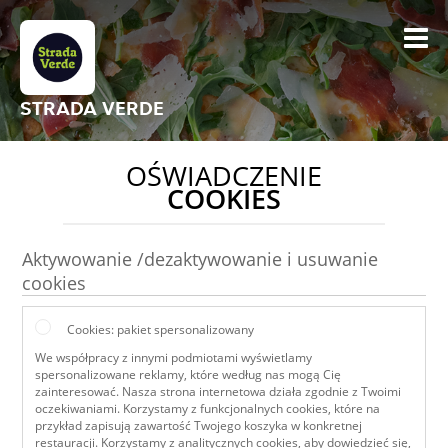
STRADA VERDE
OŚWIADCZENIE
COOKIES
Aktywowanie /dezaktywowanie i usuwanie
cookies
Cookies: pakiet spersonalizowany
We współpracy z innymi podmiotami wyświetlamy
spersonalizowane reklamy, które według nas mogą Cię
zainteresować. Nasza strona internetowa działa zgodnie z Twoimi
oczekiwaniami. Korzystamy z funkcjonalnych cookies, które na
przykład zapisują zawartość Twojego koszyka w konkretnej
restauracji. Korzystamy z analitycznych cookies, aby dowiedzieć się,